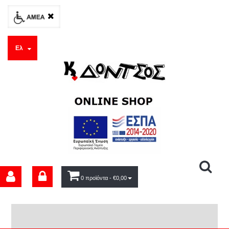
Ελ
0 προϊόντα
- €0,00