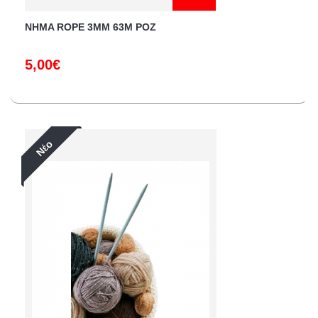
NHMA ROPE 3ΜΜ 63M ΡΟΖ
5,00€
Νέο