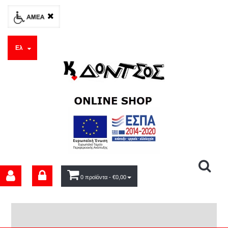
Ελ
0 προϊόντα
- €0,00