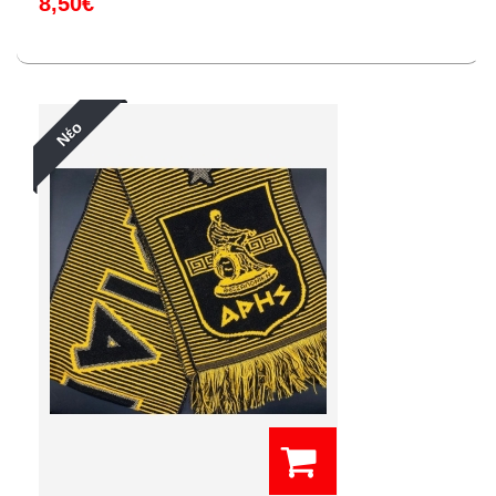
8,50€
Νέο