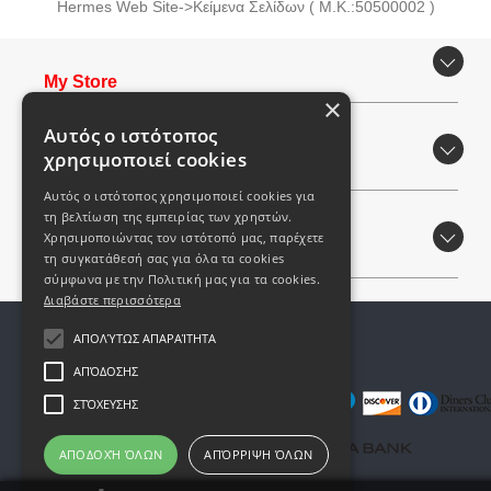
Ηermes Web Site->Κείμενα Σελίδων ( M.K.:50500002 )
Μy Store
×
Αυτός ο ιστότοπος
χρησιμοποιεί cookies
Εξυπηρέτηση Πελατών
Αυτός ο ιστότοπος χρησιμοποιεί cookies για
τη βελτίωση της εμπειρίας των χρηστών.
Χρησιμοποιώντας τον ιστότοπό μας, παρέχετε
Περιοχή Mελών
τη συγκατάθεσή σας για όλα τα cookies
σύμφωνα με την Πολιτική μας για τα cookies.
Διαβάστε περισσότερα
ΑΠΟΛΎΤΩΣ ΑΠΑΡΑΊΤΗΤΑ
© Copyright Dontsos
Powered by
Mytech...
ΑΠΌΔΟΣΗΣ
ΣΤΌΧΕΥΣΗΣ
ΑΠΟΔΟΧΉ ΌΛΩΝ
ΑΠΌΡΡΙΨΗ ΌΛΩΝ