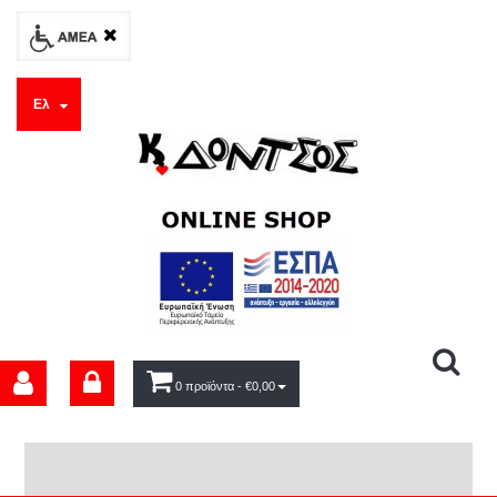
Ελ
0 προϊόντα
- €0,00